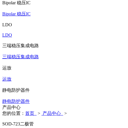
Bipolar 稳压IC
Bipolar 稳压IC
LDO
LDO
三端稳压集成电路
三端稳压集成电路
运放
运放
静电防护器件
静电防护器件
产品中心
您的位置：
首页
>
产品中心
>
SOD-723二极管