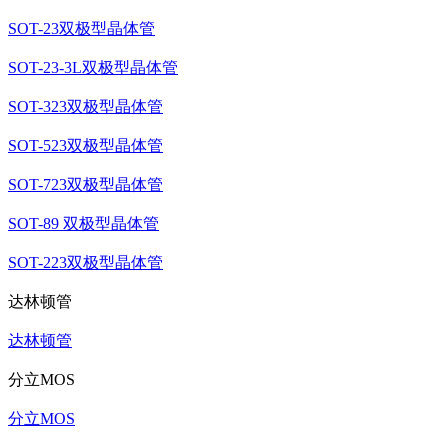
SOT-23双极型晶体管
SOT-23-3L双极型晶体管
SOT-323双极型晶体管
SOT-523双极型晶体管
SOT-723双极型晶体管
SOT-89 双极型晶体管
SOT-223双极型晶体管
达林顿管
达林顿管
分立MOS
分立MOS