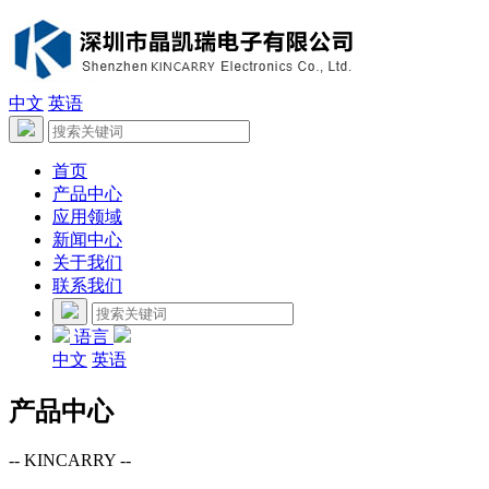
中文
英语
首页
产品中心
应用领域
新闻中心
关于我们
联系我们
语言
中文
英语
产品中心
-- KINCARRY --